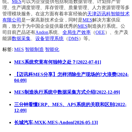
统。
MES
可以为企业提供包括制造数据管理、计划排产管
理、生产调度管理、库存管理、质量管理、人力资源管理等多
管理模块服务。在这方面有着丰富经验的
天津迈讯科智能技术
有限公司
是一家高新技术企业，同时是
MES
解决方案供应
商，致力于为中国企业提供最优秀的
MES
制造执行系统。公
司目前
产
品还
有
Andon
系统、
全局生产效率
（
OEE
）、生产及
能源
数据采集
、
设备管理系统
（
DMS
）等。
标签:
MES
智能制造
智能化
MES系统究竟有何独特之处？[2022-07-01]
【迈讯科MES分享】怎样消除生产现场的7大浪费[2024-
04-09]
MES制造执行系统中数据采集方式介绍[2022-12-09]
三分钟看懂ERP、MES、APS系统的关联和区别[2022-
12-09]
长城汽车-MXK-MES-Andon[2026-05-13]