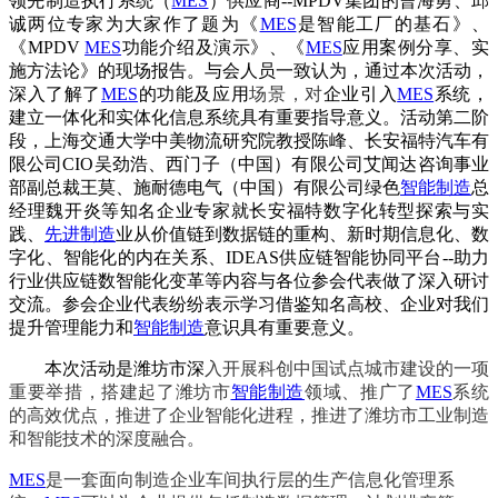
领先制造执行系统（
MES
）供应商--MPDV集团的曹海勇、邱
诚两位专家为大家作了题为《
MES
是智能工厂的基石》、
《MPDV
MES
功能介绍及演示》、《
MES
应用案例分享、实
施方法论》的现场报告。与会人员一致认为，通过本次活动，
深入了解了
MES
的功能及应用
场景，对
企业引入
MES
系统，
建立一体化和实体化信息系统具有重要指导意义。活动第二阶
段，上海交通大学中美物流研究院教授陈峰、长安福特汽车有
限公司CIO吴劲浩、西门子（中国）有限公司艾闻达咨询事业
部副总裁王莫、施耐德电气（中国）有限公司绿色
智能制造
总
经理魏开炎等知名企业专家就长安福特数字化转型探索与实
践、
先进制造
业从价值链到数据链的重构、新时期信息化、数
字化、智能化的内在关系、IDEAS供应链智能协同平台--助力
行业供应链数智能化变革等内容与各位参会代表做了深入研讨
交流。参会企业代表纷纷表示学习借鉴知名高校、企业对我们
提升管理能力和
智能制造
意识具有重要意义。
本次活动是潍坊市深
入开展科创中国试点城市建设的一项
重要举措，搭建起了潍坊市
智能制造
领域、推广了
MES
系统
的高效优点，推进了企业智能化进程，推进了潍坊市工业制造
和智能技术的深度融合。
MES
是一套面向制造企业车间执行层的生产信息化管理系