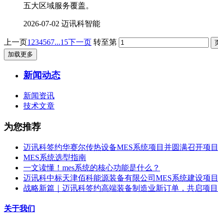
五大区域服务覆盖。
2026-07-02
迈讯科智能
上一页
1
2
3
4
5
6
7
...15
下一页
转至第
加载更多
新闻动态
新闻资讯
技术文章
为您推荐
迈讯科签约华赛尔传热设备MES系统项目并圆满召开项
MES系统选型指南
一文读懂！mes系统的核心功能是什么？
迈讯科中标天津佰科能源装备有限公司MES系统建设项
战略新篇｜迈讯科签约高端装备制造业新订单，共启项目
关于我们