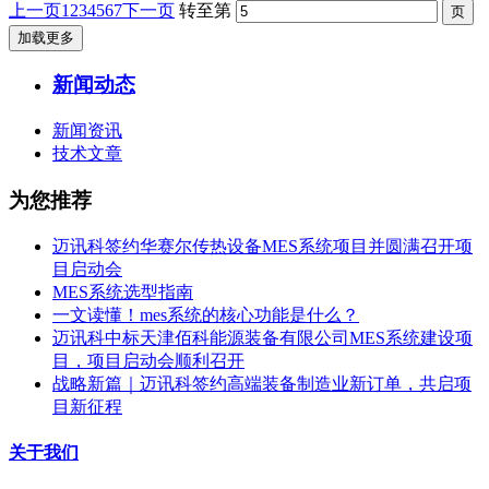
上一页
1
2
3
4
5
6
7
下一页
转至第
加载更多
新闻动态
新闻资讯
技术文章
为您推荐
迈讯科签约华赛尔传热设备MES系统项目并圆满召开项
目启动会
MES系统选型指南
一文读懂！mes系统的核心功能是什么？
迈讯科中标天津佰科能源装备有限公司MES系统建设项
目，项目启动会顺利召开
战略新篇｜迈讯科签约高端装备制造业新订单，共启项
目新征程
关于我们