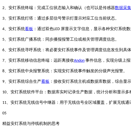
、安灯系统终端：完成工位状态输入和确认（也可以是传感器
数据采
2
、安灯系统灯塔：通过多层信号警示灯显示对应工位当前状态。
3
、安灯系统
看板
：通过双色
屏显示文字信息，显示各种安灯系统数
4
LED
、安灯系统广播系统：同步播报报警工位或相关管理调度信息。
5
、安灯系统寻呼系统：将必要安灯系统事件及管理调度信息发生到具
6
、安灯系统移动信息终端：远距离接收
事件信息，实现分级上报
7
Andon
、安灯系统中央报警系统：实现安灯系统事件触发的分级声光报警。
8
、安灯系统综合生产
看板
：接收安灯系统主机或数据库数据，综合显
9
、安灯系统软件平台：数据库实时记录生产数据，统计分析和显示多
10
、安灯系统无线信号中继器：用于无线信号全区域覆盖，扩展无线通
11
05
精益安灯系统与停线机制的思考