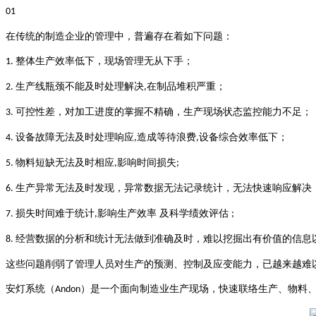
01
在传统的制造企业的管理中
，
普遍存在着如下问题
：
整体生产效率低下，现场管理无从下手；
1.
生产线瓶颈不能及时处理解决
在制品堆积严重；
2.
,
可控性差，对加工进度的掌握不精确，生产现场状态监控能力不足；
3.
设备故障无法及时处理响应
造成等待浪费
设备综合效率低下；
4.
,
,
物料短缺无法及时相应
影响时间损失
5.
,
;
生产异常无法及时发现，异常数据无法记录统计，无法快速响应解决
6.
损失时间难于统计
影响生产效率 及科学绩效评估
7.
,
;
经营数据的分析和统计无法做到准确及时，难以挖掘出有价值的信息
8.
这些问题削弱了管理人员对生产的预测、控制及应变能力，已越来越难
安灯系统（
）是一个面向制造业生产现场，快速联络生产、物料
A
ndon