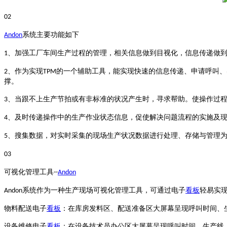
02
系统主要功能如下
Andon
、加强工厂车间生产过程的管理，相关信息做到目视化，信息传递做
1
、作为实现
的一个辅助工具，能实现快速的信息传递、申请呼叫、
2
TPM
撑。
、当跟不上生产节拍或有非标准的状况产生时，寻求帮助。使操作过
3
、及时传递操作中的生产作业状态信息，促使解决问题流程的实施及
4
、搜集数据，对实时采集的现场生产状况数据进行处理、存储与管理
5
03
可视化管理工具
--
Andon
系统作为一种生产现场可视化管理工具，可通过电子
看板
轻易实
A
ndon
物料配送电子
看板
：在库房发料区、配送准备区大屏幕呈现呼叫时间、
设备维修电子
看板
：在设备技术员办公区大屏幕呈现呼叫时间、生产线